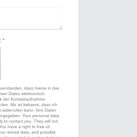
Captcha (Spam-Schutz-Code): *
inverstanden, dass meine in das
nen Daten elektronisch
k der Kontaktaufnahme
den. Mir ist bekannt, dass ich
t widerrufen kann. Ihre Daten
our personal data
y to contact you. They will not
You have a right to free-of-
our stored data, and possibly